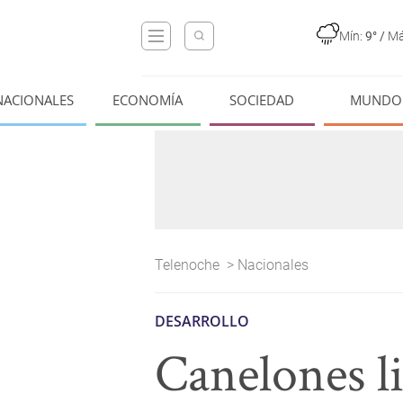
Mín:
9°
/
Má
NACIONALES
ECONOMÍA
SOCIEDAD
MUNDO
Telenoche
>
Nacionales
DESARROLLO
Canelones li