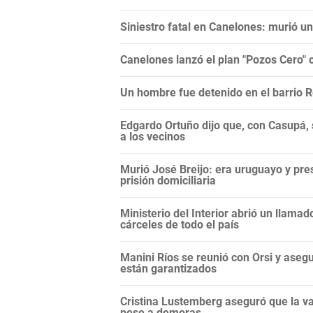
Siniestro fatal en Canelones: murió un
Canelones lanzó el plan "Pozos Cero" 
Un hombre fue detenido en el barrio R
Edgardo Ortuño dijo que, con Casupá, 
a los vecinos
Murió José Breijo: era uruguayo y pr
prisión domiciliaria
Ministerio del Interior abrió un llama
cárceles de todo el país
Manini Ríos se reunió con Orsi y aseg
están garantizados
Cristina Lustemberg aseguró que la v
pese a demoras