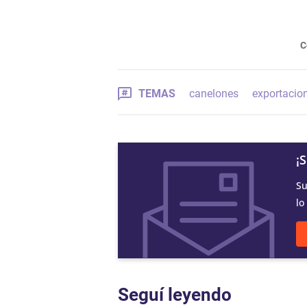
C
TEMAS
canelones
exportacio
¡
Su
lo
Seguí leyendo