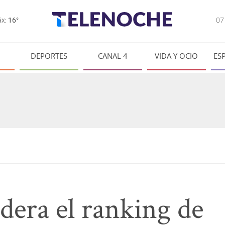
0
x:
16°
DEPORTES
CANAL 4
VIDA Y OCIO
ES
dera el ranking de