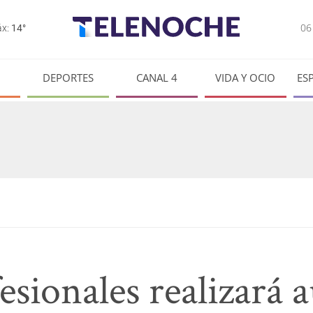
0
x:
14°
DEPORTES
CANAL 4
VIDA Y OCIO
ES
esionales realizará a