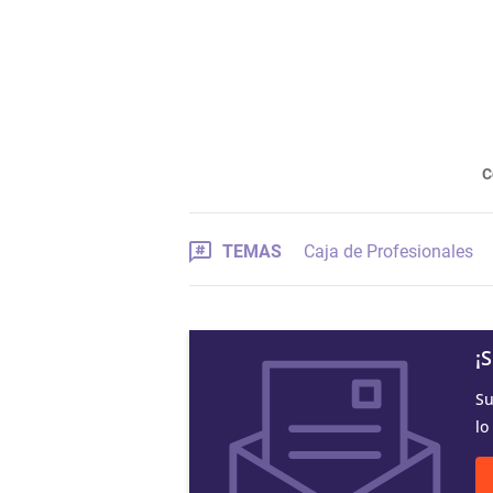
C
TEMAS
Caja de Profesionales
¡
Su
lo