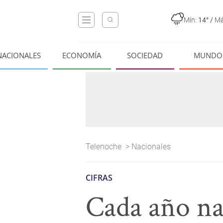
Mín:
14°
/
Má
NACIONALES
ECONOMÍA
SOCIEDAD
MUNDO
Telenoche
>
Nacionales
CIFRAS
Cada año na