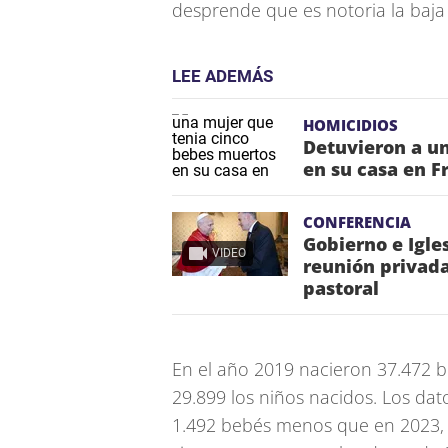
desprende que es notoria la baja
LEE ADEMÁS
HOMICIDIOS
Detuvieron a u
en su casa en F
CONFERENCIA
Gobierno e Igle
VIDEO
reunión privada
pastoral
En el año 2019 nacieron 37.472 
29.899 los niños nacidos. Los da
1.492 bebés menos que en 2023, 