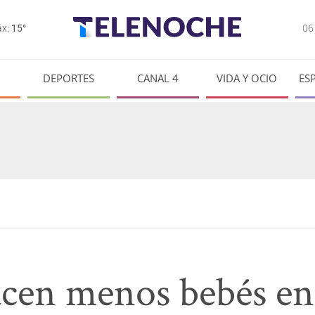
0
x:
15°
DEPORTES
CANAL 4
VIDA Y OCIO
ES
cen menos bebés en