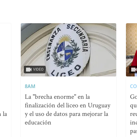
VIDEO
8AM
CO
La "brecha enorme" en la
Go
finalización del liceo en Uruguay
qu
 la
y el uso de datos para mejorar la
re
educación
in
pa