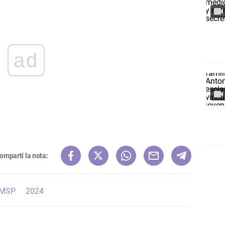
ad
ompartí la nota:
MSP
2024