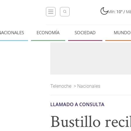
Mín:
10°
/
Má
NACIONALES
ECONOMÍA
SOCIEDAD
MUNDO
Telenoche
>
Nacionales
LLAMADO A CONSULTA
Bustillo rec