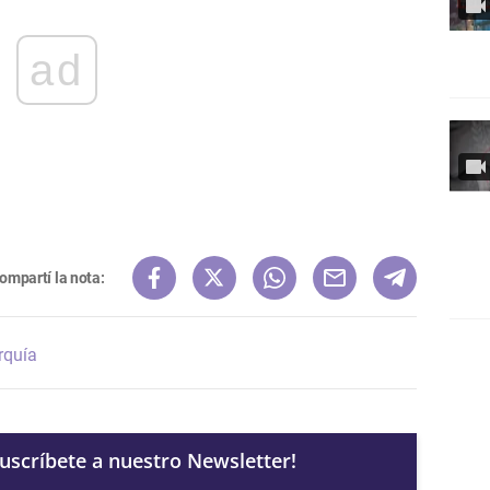
ad
ompartí la nota:
rquía
Suscríbete a nuestro Newsletter!