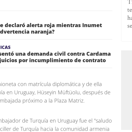
T
t
h
s
ae declaró alerta roja mientras Inumet
dvertencia naranja?
ICAS
esentó una demanda civil contra Cardama
juicios por incumplimiento de contrato
mioneta con matrícula diplomática y de ella
ía en Uruguay, Hüseyin Müftüolu, después de
Embajada próximo a la Plaza Matriz.
embajador de Turquía en Uruguay fue el "saludo
anciller de Turquía hacia la comunidad armenia