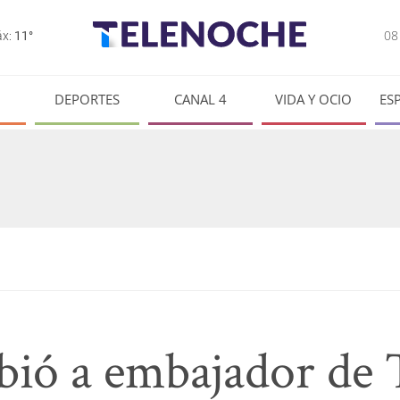
0
x:
11°
DEPORTES
CANAL 4
VIDA Y OCIO
ES
ibió a embajador de