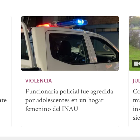
VIOLENCIA
JU
Funcionaria policial fue agredida
Co
nte
por adolescentes en un hogar
mu
s
femenino del INAU
in
si