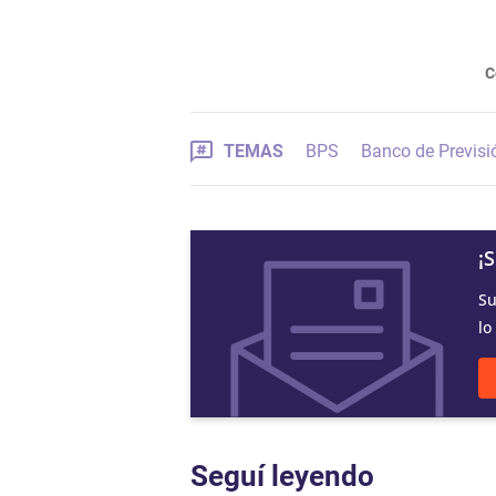
C
TEMAS
BPS
Banco de Previsi
¡
Su
lo
Seguí leyendo