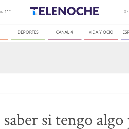
0
x:
11°
DEPORTES
CANAL 4
VIDA Y OCIO
ES
saber si tengo algo 