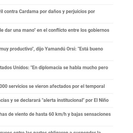
l contra Cardama por daños y perjuicios por
 dar una mano" en el conflicto entre los gobiernos
muy productivo", dijo Yamandú Orsi: "Está bueno
tados Unidos: "En diplomacia se habla mucho pero
00 servicios se vieron afectados por el temporal
as y se declarará "alerta institucional" por El Niño
achas de viento de hasta 60 km/h y bajas sensaciones
ruces entre las partes obligaron a suspender la