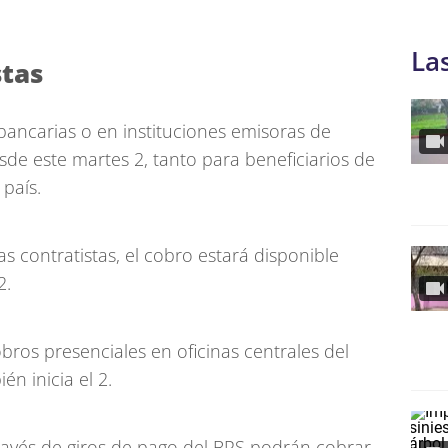
La
stas
bancarias o en instituciones emisoras de
esde este martes 2, tanto para beneficiarios de
país.
 contratistas, el cobro estará disponible
2.
bros presenciales en oficinas centrales del
n inicia el 2.
través de giros de pago del BPS podrán cobrar