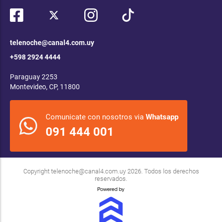
telenoche@canal4.com.uy
+598 2924 4444
Paraguay 2253
Montevideo, CP, 11800
Comunicate con nosotros via
Whatsapp
091 444 001
Copyright
telenoche@canal4.com.uy
2026. Todos los derechos
reservados.