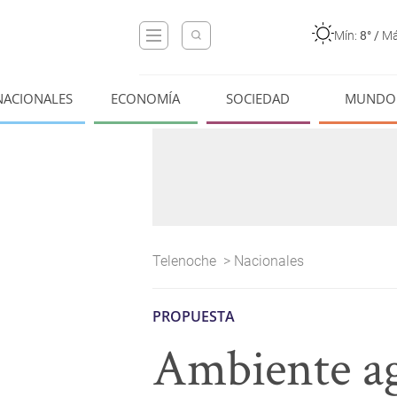
Mín:
8°
/
Má
NACIONALES
ECONOMÍA
SOCIEDAD
MUNDO
Telenoche
>
Nacionales
PROPUESTA
Ambiente ag