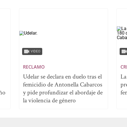
VIDEO
RECLAMO
CR
Udelar se declara en duelo tras el
La
femicidio de Antonella Cabarcos
pr
iño
y pide profundizar el abordaje de
fe
la violencia de género