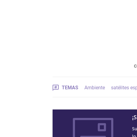
C
TEMAS
Ambiente
satélites es
¡
Su
lo