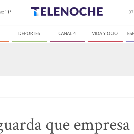
0
x:
11°
DEPORTES
CANAL 4
VIDA Y OCIO
ES
uarda que empresa 