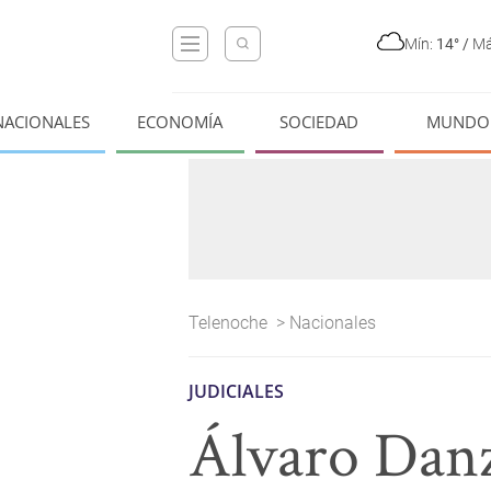
Mín:
14°
/
Má
NACIONALES
ECONOMÍA
SOCIEDAD
MUNDO
Telenoche
>
Nacionales
JUDICIALES
Álvaro Danz