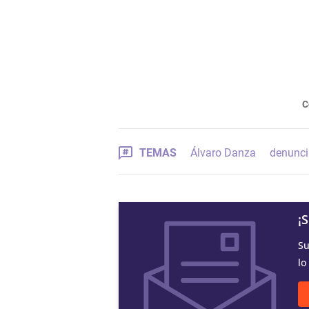
C
TEMAS
Álvaro Danza
denunci
¡
Su
lo