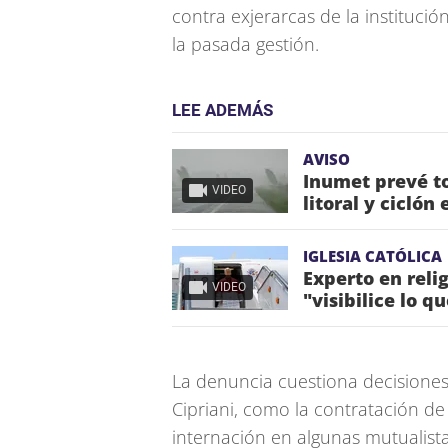
contra exjerarcas de la instituci
la pasada gestión.
LEE ADEMÁS
AVISO
Inumet prevé to
VIDEO
litoral y ciclón
IGLESIA CATÓLICA
Experto en reli
VIDEO
"visibilice lo q
La denuncia cuestiona decisiones
Cipriani, como la contratación d
internación en algunas mutualista