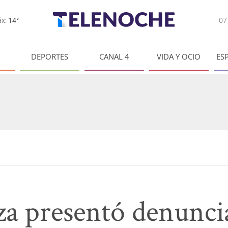
0
x:
14°
DEPORTES
CANAL 4
VIDA Y OCIO
ES
a presentó denunci