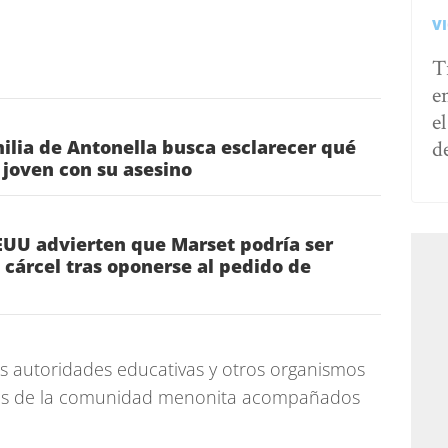
V
T
e
e
d
lia de Antonella busca esclarecer qué
a joven con su asesino
EUU advierten que Marset podría ser
 cárcel tras oponerse al pedido de
as autoridades educativas y otros organismos
ntes de la comunidad menonita acompañados