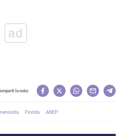
ad
ompartí la nota:
menonita
Florida
ANEP