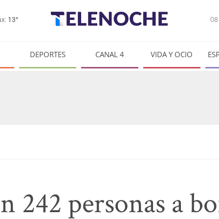
0
x:
13°
DEPORTES
CANAL 4
VIDA Y OCIO
ES
n 242 personas a bo