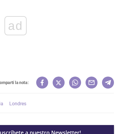
ad
ompartí la nota:
ia
Londres
Suscríbete a nuestro Newsletter!