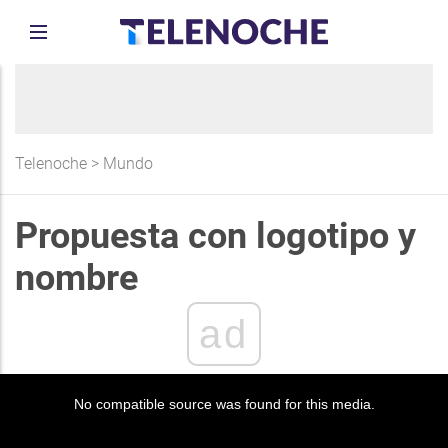
Telenoche
>
Mundo
Propuesta con logotipo y
nombre
ad
No compatible source was found for this media.