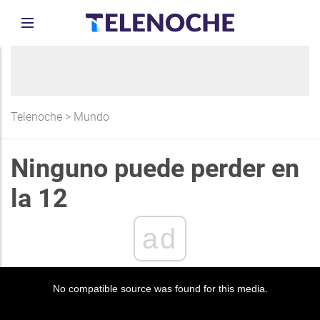
Telenoche
>
Mundo
Ninguno puede perder en
la 12
ad
No compatible source was found for this media.