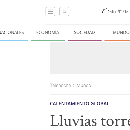
Mín:
9°
/
Má
NACIONALES
ECONOMÍA
SOCIEDAD
MUNDO
Telenoche
>
Mundo
CALENTAMIENTO GLOBAL
Lluvias torr