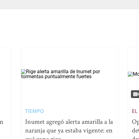
TIEMPO
EL
on
Inumet agregó alerta amarilla a la
Op
naranja que ya estaba vigente: en
de
qué zona rige
dr