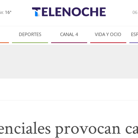
0
x:
16°
DEPORTES
CANAL 4
VIDA Y OCIO
ES
enciales provocan c