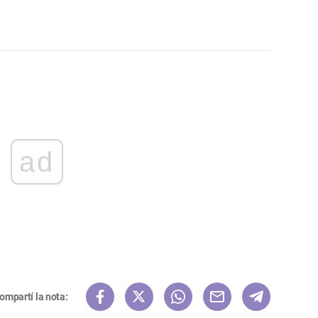
ad
ompartí la nota: