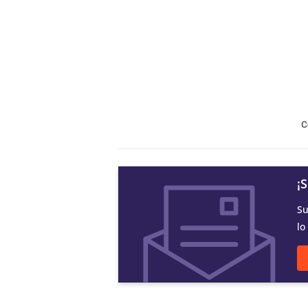
C
¡
Su
lo