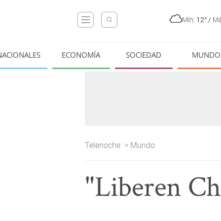
Mín:
12°
/
Má
NACIONALES
ECONOMÍA
SOCIEDAD
MUNDO
Telenoche
>
Mundo
"Liberen C