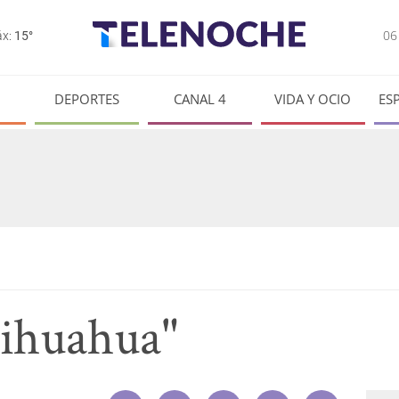
0
x:
15°
DEPORTES
CANAL 4
VIDA Y OCIO
ES
hihuahua"