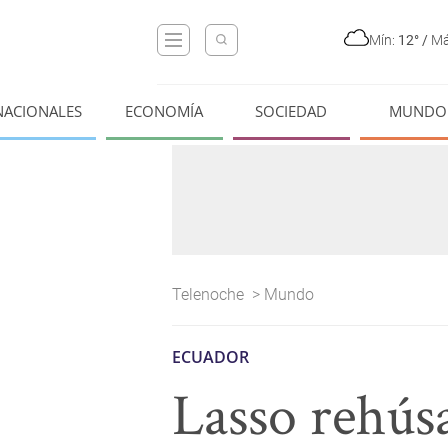
Mín:
12°
/
Má
NACIONALES
ECONOMÍA
SOCIEDAD
MUNDO
Telenoche
>
Mundo
ECUADOR
Lasso rehús