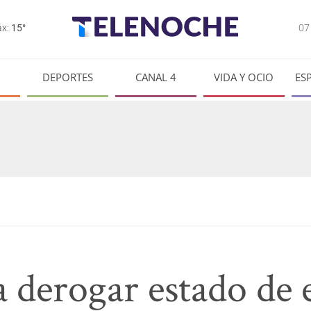
0
x:
15°
DEPORTES
CANAL 4
VIDA Y OCIO
ES
a derogar estado de 