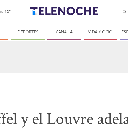
0
x:
15°
DEPORTES
CANAL 4
VIDA Y OCIO
ES
fel y el Louvre adel