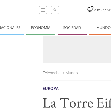
Mín:
9°
/
Má
NACIONALES
ECONOMÍA
SOCIEDAD
MUNDO
Telenoche
>
Mundo
EUROPA
La Torre Eif