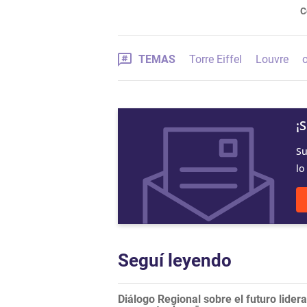
C
TEMAS
Torre Eiffel
Louvre
o
¡
Su
lo
Seguí leyendo
Diálogo Regional sobre el futuro lide