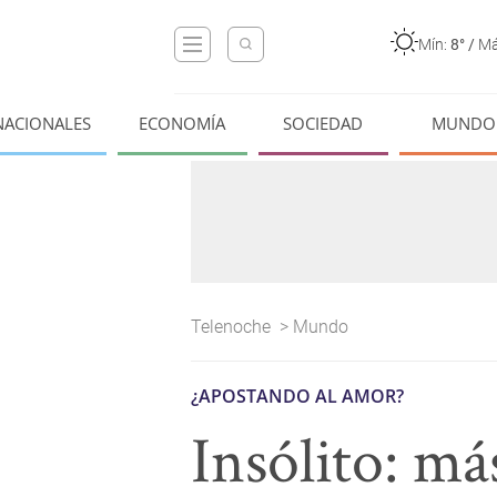
Mín:
8°
/
Má
NACIONALES
ECONOMÍA
SOCIEDAD
MUNDO
Telenoche
>
Mundo
¿APOSTANDO AL AMOR?
Insólito: má