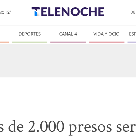
0
x:
12°
DEPORTES
CANAL 4
VIDA Y OCIO
ES
s de 2.000 presos se