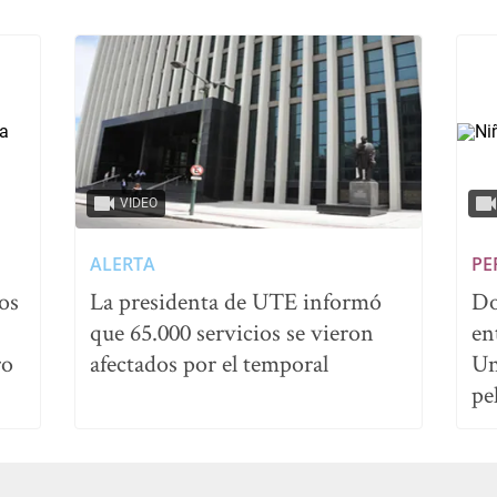
VIDEO
ALERTA
PE
os
La presidenta de UTE informó
Do
que 65.000 servicios se vieron
en
ro
afectados por el temporal
Un
pe