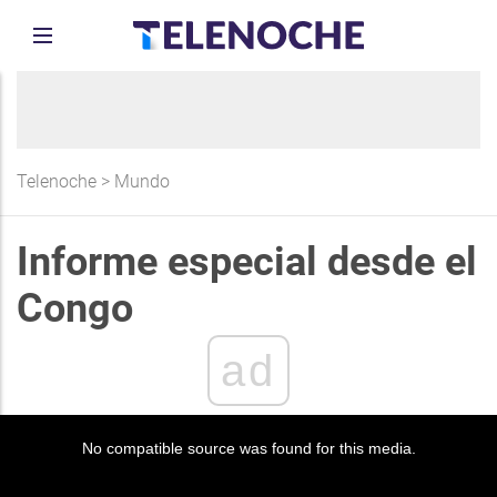
Telenoche
>
Mundo
Informe especial desde el
Congo
ad
No compatible source was found for this media.