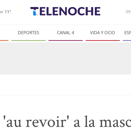
0
x:
11°
DEPORTES
CANAL 4
VIDA Y OCIO
ES
'au revoir' a la masca