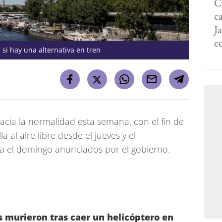
C
c
Ja
c
 si hay una alternativa en tren
acia la normalidad esta semana, con el fin de
a al aire libre desde el jueves y el
a el domingo anunciados por el gobierno.
 murieron tras caer un helicóptero en