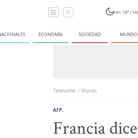
Mín:
10°
/
Má
NACIONALES
ECONOMÍA
SOCIEDAD
MUNDO
Telenoche
>
Mundo
AFP.
Francia dice 