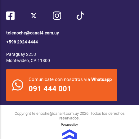
telenoche@canal4.com.uy
+598 2924 4444
Paraguay 2253
Montevideo, CP, 11800
Comunicate con nosotros via
Whatsapp
091 444 001
Copyright
telenoche@canal4.com.uy
2026. Todos los derechos
reservados.