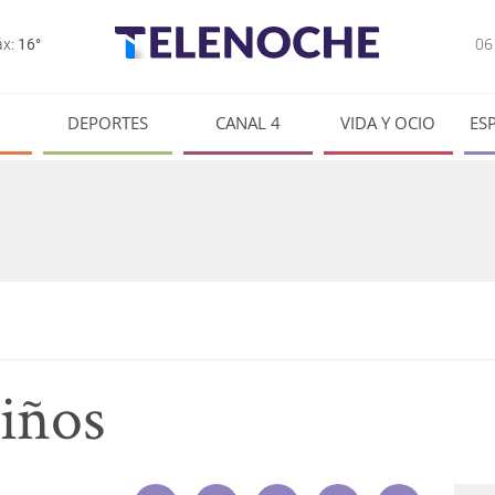
0
x:
16°
DEPORTES
CANAL 4
VIDA Y OCIO
ES
niños