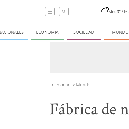
Mín:
9°
/
Má
NACIONALES
ECONOMÍA
SOCIEDAD
MUNDO
Telenoche
>
Mundo
Fábrica de 