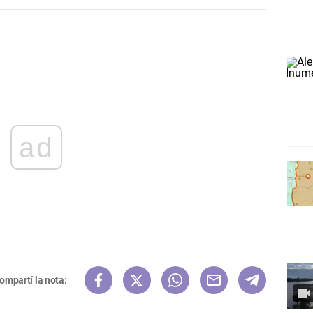
ad
ompartí la nota: