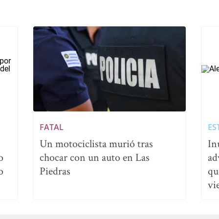
FATAL
ES
Un motociclista murió tras
In
o
chocar con un auto en Las
ad
o
Piedras
qu
vi