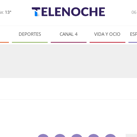
0
x:
13°
DEPORTES
CANAL 4
VIDA Y OCIO
ES