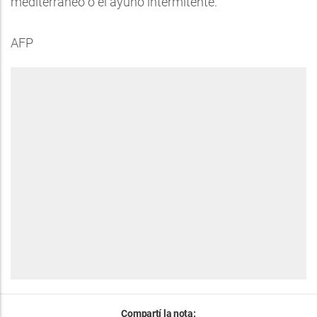
mediterráneo o el ayuno intermitente.
AFP
Compartí la nota: