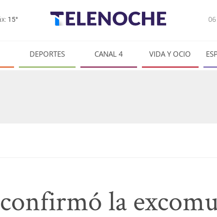
0
x:
15°
DEPORTES
CANAL 4
VIDA Y OCIO
ES
 confirmó la excomu