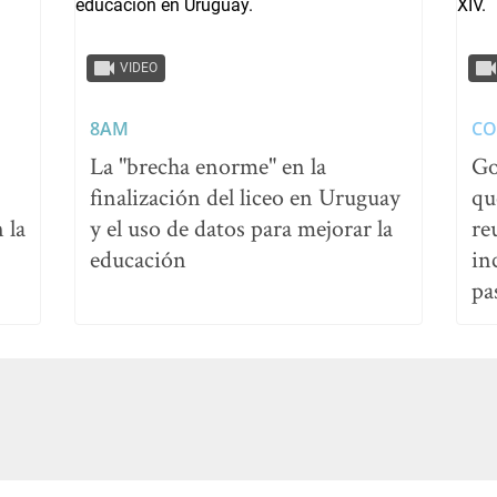
VIDEO
8AM
CO
La "brecha enorme" en la
Go
finalización del liceo en Uruguay
qu
 la
y el uso de datos para mejorar la
re
educación
in
pa