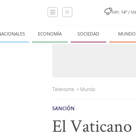
Mín:
14°
/
Má
NACIONALES
ECONOMÍA
SOCIEDAD
MUNDO
Telenoche
>
Mundo
SANCIÓN
El Vaticano