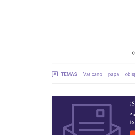
C
TEMAS
Vaticano
papa
obis
¡
Su
lo