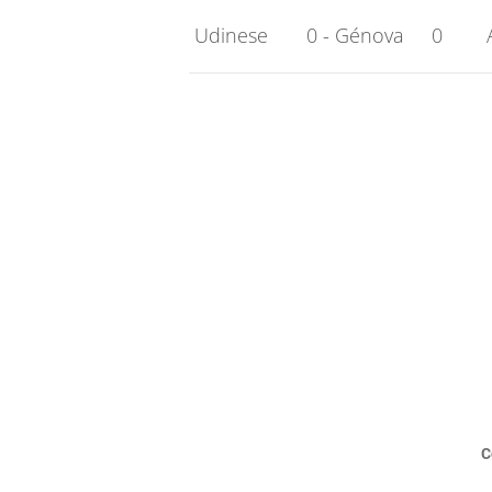
 Udinese       0 - Génova     0        A
C