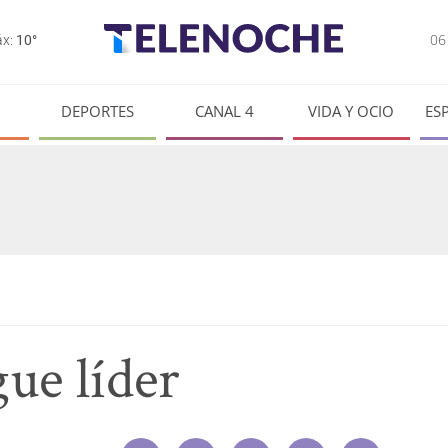
0
x:
10°
DEPORTES
CANAL 4
VIDA Y OCIO
ES
gue líder