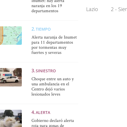
Inumet: hay alerta
naranja en los 19
0        Cagliari      1 - Pescara    2        Lazio         2 - S
departamentos
TIEMPO
Alerta naranja de Inumet
para 11 departamentos
por tormentas muy
fuertes y severas
SINIESTRO
Choque entre un auto y
una ambulancia en el
Centro dejó varios
lesionados leves
ALERTA
Gobierno declaró alerta
roja para zonas de