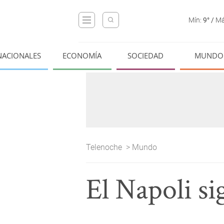
Mín:
9°
/
Má
NACIONALES
ECONOMÍA
SOCIEDAD
MUNDO
Telenoche
>
Mundo
El Napoli si