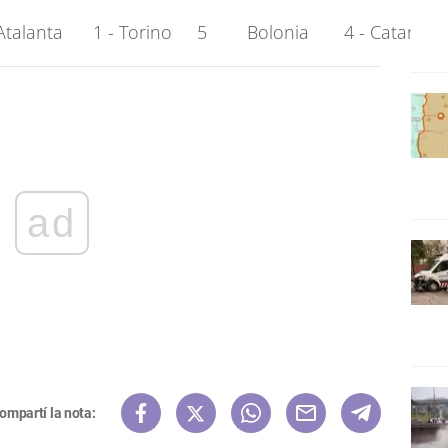
talanta      1 - Torino     5        Bolonia       4 - Catania    
ad
ompartí la nota: