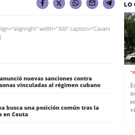
LO 
ign="alignright" width="300" caption="Cavani
]
"
 anunció nuevas sanciones contra
E
rsonas vinculadas al régimen cubano
n
e
a busca una posición común tras la
v
ia en Ceuta