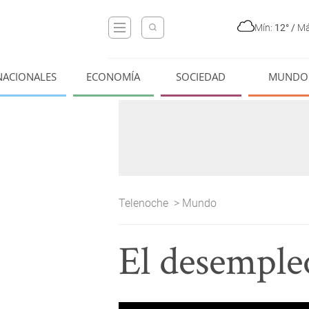
Mín:
12°
/
Má
NACIONALES
ECONOMÍA
SOCIEDAD
MUNDO
Telenoche
>
Mundo
El desemple