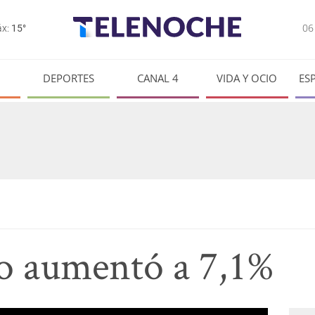
0
x:
15°
DEPORTES
CANAL 4
VIDA Y OCIO
ES
o aumentó a 7,1%