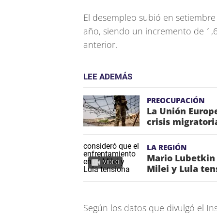
El desempleo subió en setiembre y
año, siendo un incremento de 1,6
anterior.
LEE ADEMÁS
PREOCUPACIÓN
La Unión Europe
crisis migrator
LA REGIÓN
Mario Lubetkin
VIDEO
Milei y Lula te
Según los datos que divulgó el Ins