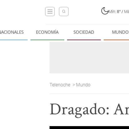
Mín:
8°
/
Má
NACIONALES
ECONOMÍA
SOCIEDAD
MUNDO
Telenoche
>
Mundo
Dragado: Ar