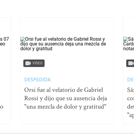
VIDEO
DESPEDIDA
DE
Orsi fue al velatorio de Gabriel
Sá
Rossi y dijo que su ausencia deja
co
no
"una mezcla de dolor y gratitud"
de
"a