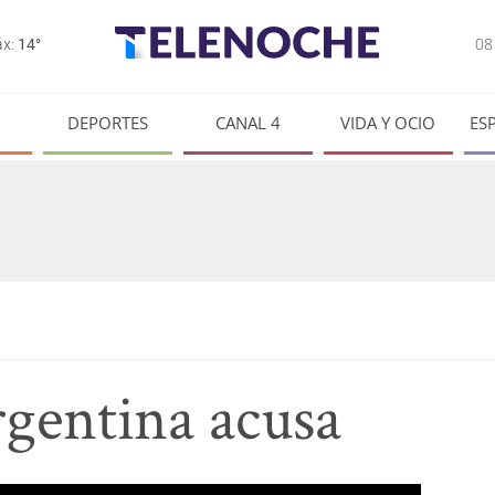
0
x:
14°
DEPORTES
CANAL 4
VIDA Y OCIO
ES
gentina acusa