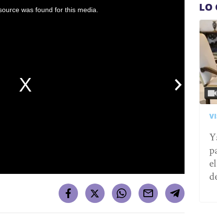
LO 
ource was found for this media.
VI
Y
p
e
d