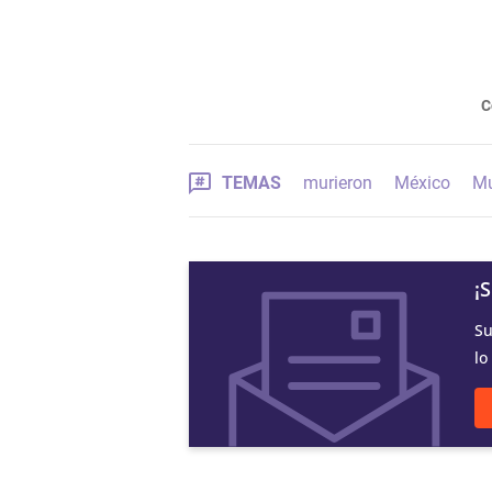
C
TEMAS
murieron
México
Mu
¡
Su
lo