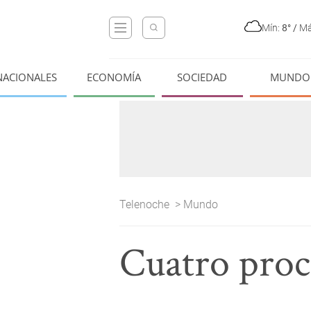
Mín:
8°
/
Má
NACIONALES
ECONOMÍA
SOCIEDAD
MUNDO
Telenoche
>
Mundo
Cuatro proc