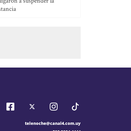
ligaron a suspender la
stancia
telenoche@canal4.com.uy