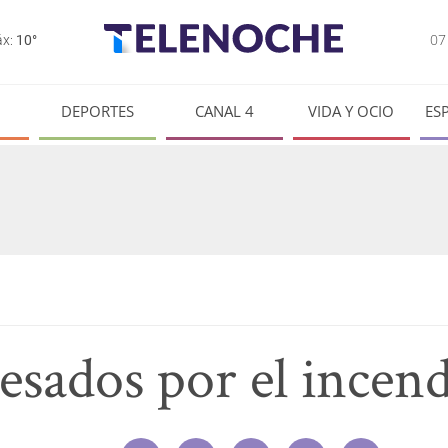
0
x:
10°
DEPORTES
CANAL 4
VIDA Y OCIO
ES
esados por el incen