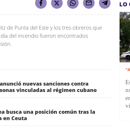
LO 
ritz de Punta del Este y los tres obreros que
 día del incendio fueron encontrados
sión.
"
E
 anunció nuevas sanciones contra
n
rsonas vinculadas al régimen cubano
e
v
a busca una posición común tras la
ia en Ceuta