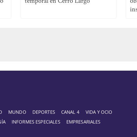
no
temporal en Cerro Largo
ob
in
D
MUNDO
DEPORTES
CANAL 4
VIDA Y OCIO
GÍA
INFORMES ESPECIALES
EMPRESARIALES