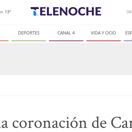
0
x:
13°
DEPORTES
CANAL 4
VIDA Y OCIO
ES
a coronación de Car