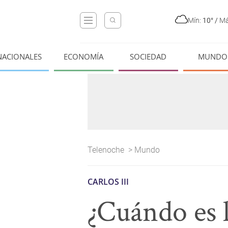
Mín:
10°
/
Má
NACIONALES
ECONOMÍA
SOCIEDAD
MUNDO
Telenoche
>
Mundo
CARLOS III
¿Cuándo es l