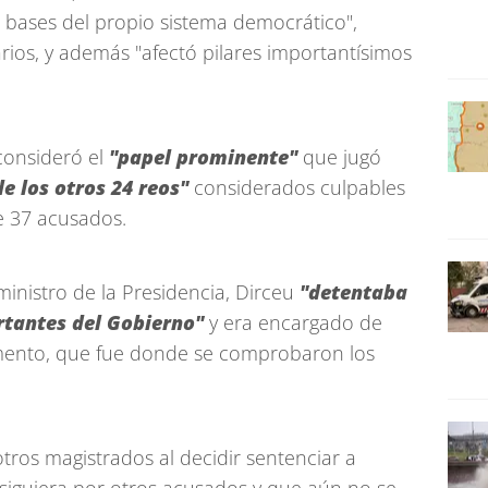
s bases del propio sistema democrático",
ios, y además "afectó pilares importantísimos
consideró el
"papel prominente"
que jugó
de los otros 24 reos"
considerados culpables
e 37 acusados.
nistro de la Presidencia, Dirceu
"detentaba
rtantes del Gobierno"
y era encargado de
rlamento, que fue donde se comprobaron los
otros magistrados al decidir sentenciar a