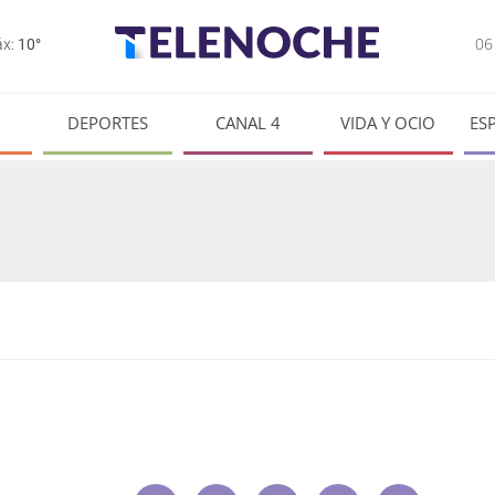
0
x:
10°
DEPORTES
CANAL 4
VIDA Y OCIO
ES