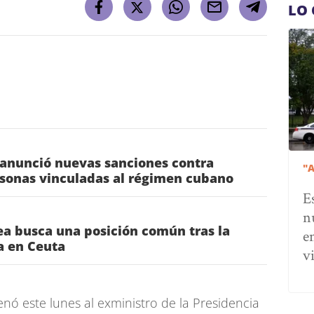
LO 
 anunció nuevas sanciones contra
"
rsonas vinculadas al régimen cubano
E
n
a busca una posición común tras la
e
ia en Ceuta
v
nó este lunes al exministro de la Presidencia