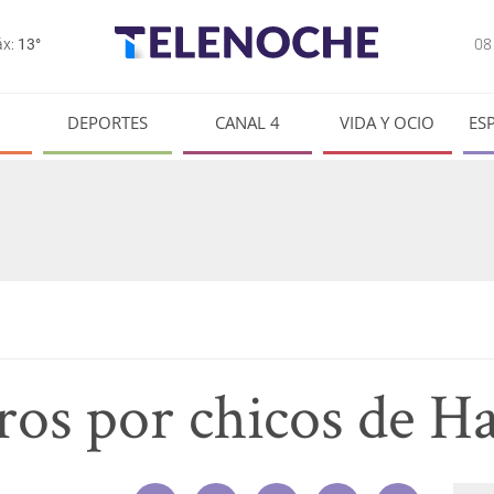
0
x:
13°
DEPORTES
CANAL 4
VIDA Y OCIO
ES
os por chicos de H