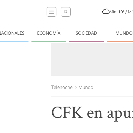
Mín:
10°
/
Má
NACIONALES
ECONOMÍA
SOCIEDAD
MUNDO
Telenoche
>
Mundo
CFK en apur