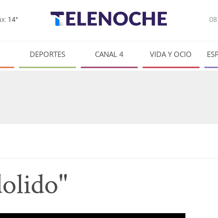
0
x:
14°
DEPORTES
CANAL 4
VIDA Y OCIO
ES
olido"