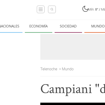
Mín:
8°
/
Má
NACIONALES
ECONOMÍA
SOCIEDAD
MUNDO
Telenoche
>
Mundo
Campiani "d