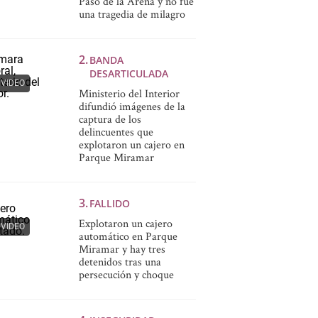
Paso de la Arena y no fue
una tragedia de milagro
BANDA
DESARTICULADA
VIDEO
Ministerio del Interior
difundió imágenes de la
captura de los
delincuentes que
explotaron un cajero en
Parque Miramar
FALLIDO
Explotaron un cajero
VIDEO
automático en Parque
Miramar y hay tres
detenidos tras una
persecución y choque