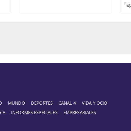
"a
D
MUNDO
DEPORTES
CANAL 4
VIDA Y OCIO
GÍA
INFORMES ESPECIALES
EMPRESARIALES