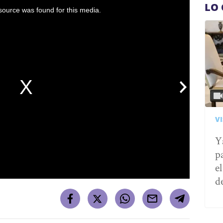
LO 
ource was found for this media.
VI
Y
p
e
d