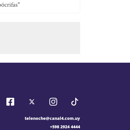
pócrifas"
telenoche@canal4.com.uy
+598 2924 4444