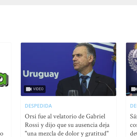
VIDEO
DESPEDIDA
DE
Orsi fue al velatorio de Gabriel
Sá
Rossi y dijo que su ausencia deja
co
no
"una mezcla de dolor y gratitud"
de