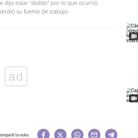
 dijo estar "dolido" por lo que ocurrió,
erdió su fuente de trabajo.
ad
ompartí la nota: