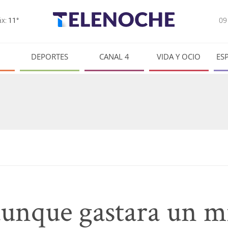
0
x:
11°
DEPORTES
CANAL 4
VIDA Y OCIO
ES
aunque gastara un m