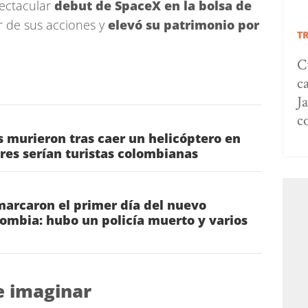
pectacular
debut de SpaceX en la bolsa de
or de sus acciones y
elevó su patrimonio por
T
C
c
Ja
c
 murieron tras caer un helicóptero en
tres serían turistas colombianas
marcaron el primer día del nuevo
ombia: hubo un policía muerto y varios
de imaginar