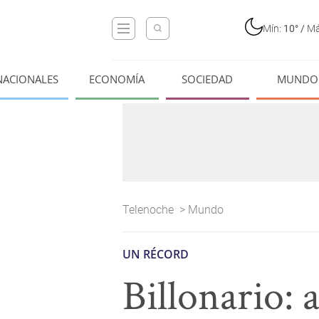
Mín:
10°
/
Má
NACIONALES
ECONOMÍA
SOCIEDAD
MUNDO
Telenoche
>
Mundo
UN RÉCORD
Billonario: 