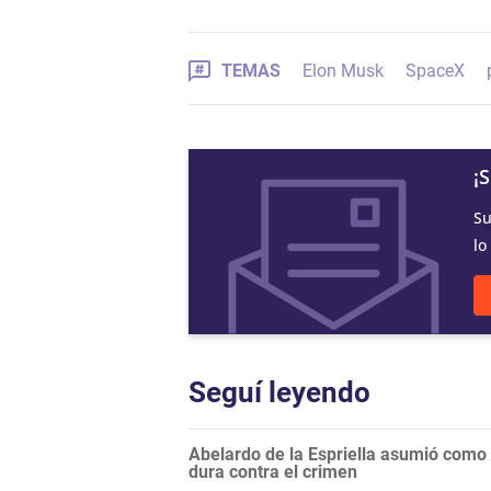
TEMAS
Elon Musk
SpaceX
¡
Su
lo
Seguí leyendo
Abelardo de la Espriella asumió com
dura contra el crimen