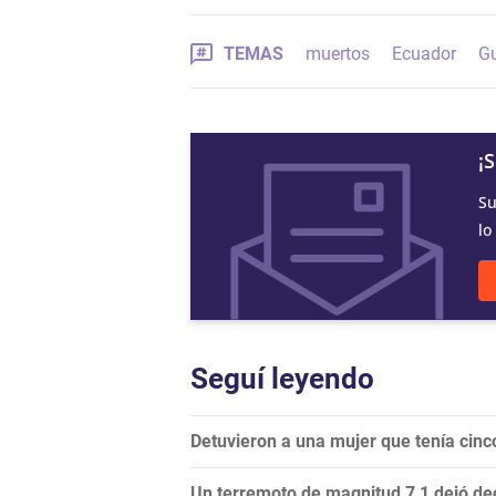
TEMAS
muertos
Ecuador
Gu
¡
Su
lo
Seguí leyendo
Detuvieron a una mujer que tenía cin
Un terremoto de magnitud 7,1 dejó de