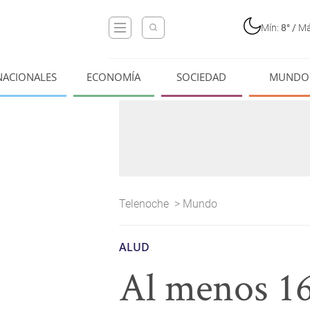
Mín:
8°
/
Má
NACIONALES
ECONOMÍA
SOCIEDAD
MUNDO
Telenoche
>
Mundo
ALUD
Al menos 16