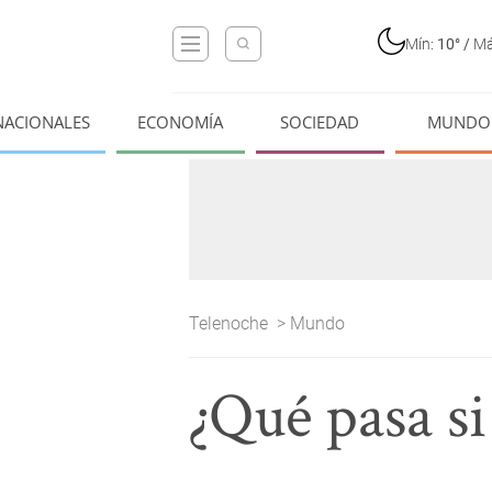
Mín:
10°
/
Má
NACIONALES
ECONOMÍA
SOCIEDAD
MUNDO
Telenoche
>
Mundo
¿Qué pasa s