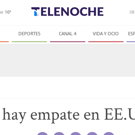
0
x:
10°
DEPORTES
CANAL 4
VIDA Y OCIO
ES
i hay empate en EE