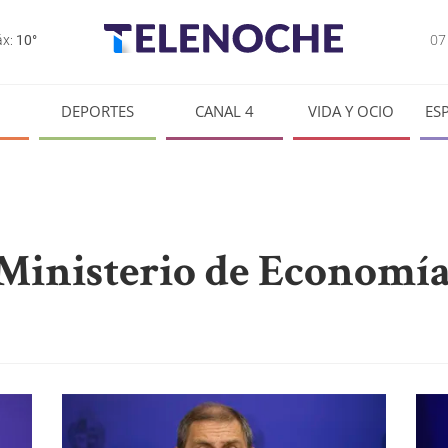
0
x:
10°
DEPORTES
CANAL 4
VIDA Y OCIO
ES
 Ministerio de Economí