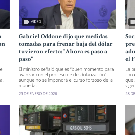
VIDEO
o
Gabriel Oddone dijo que medidas
Soc
on
tomadas para frenar baja del dólar
pre
tuvieron efecto: "Ahora es paso a
adm
paso"
el 
de
El ministro señaló que es “buen momento para
La p
avanzar con el proceso de desdolarización”
con 
al.
aunque no se impondrá el curso forzoso de la
que 
moneda.
vige
29 DE ENERO DE 2026
28 D