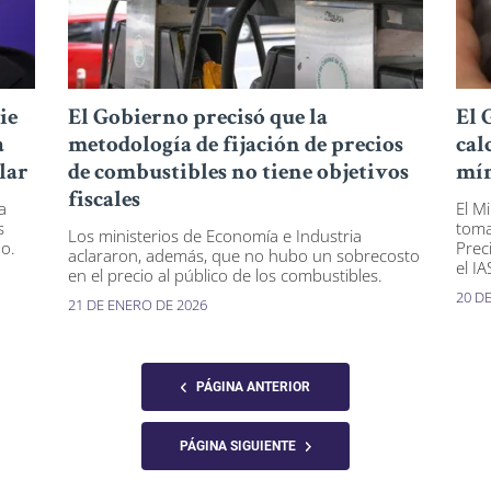
ie
El Gobierno precisó que la
El 
a
metodología de fijación de precios
cal
lar
de combustibles no tiene objetivos
mín
fiscales
a
El M
s
toma
Los ministerios de Economía e Industria
do.
Prec
aclararon, además, que no hubo un sobrecosto
el IA
en el precio al público de los combustibles.
20 D
21 DE ENERO DE 2026
PÁGINA ANTERIOR
PÁGINA SIGUIENTE