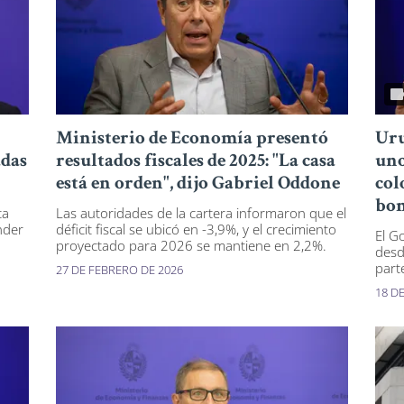
Ministerio de Economía presentó
Uru
das
resultados fiscales de 2025: "La casa
uno
está en orden", dijo Gabriel Oddone
col
bon
ta
Las autoridades de la cartera informaron que el
nder
déficit fiscal se ubicó en -3,9%, y el crecimiento
El G
proyectado para 2026 se mantiene en 2,2%.
desd
parte
27 DE FEBRERO DE 2026
18 D