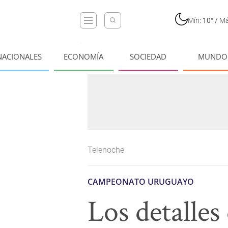
Mín:
10°
/
Má
NACIONALES
ECONOMÍA
SOCIEDAD
MUNDO
Telenoche
CAMPEONATO URUGUAYO
Los detalles