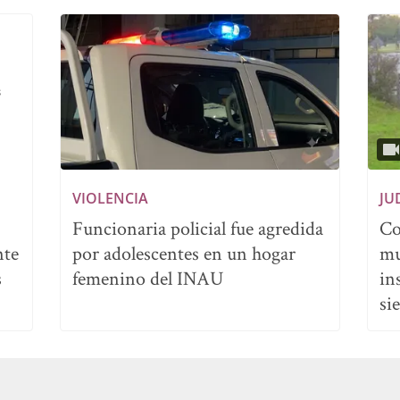
VIOLENCIA
JU
Funcionaria policial fue agredida
Co
nte
por adolescentes en un hogar
mu
s
femenino del INAU
in
si