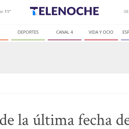
0
x:
11°
DEPORTES
CANAL 4
VIDA Y OCIO
ES
 de la última fecha 