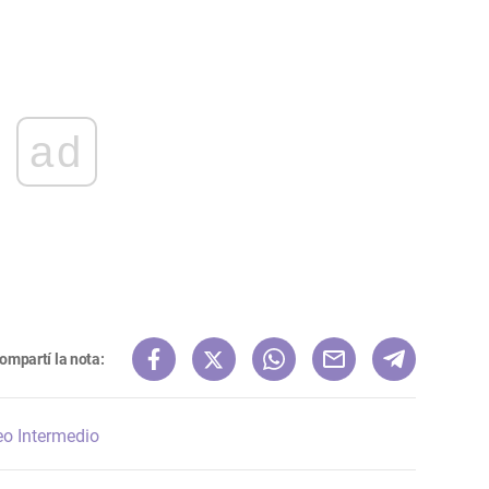
ad
ompartí la nota:
eo Intermedio