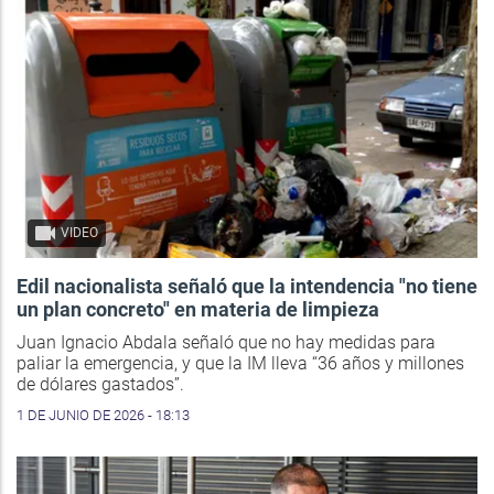
VIDEO
Edil nacionalista señaló que la intendencia "no tiene
un plan concreto" en materia de limpieza
Juan Ignacio Abdala señaló que no hay medidas para
paliar la emergencia, y que la IM lleva “36 años y millones
de dólares gastados”.
1 DE JUNIO DE 2026 - 18:13