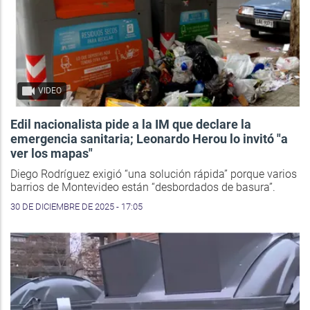
VIDEO
Edil nacionalista pide a la IM que declare la
emergencia sanitaria; Leonardo Herou lo invitó "a
ver los mapas"
Diego Rodríguez exigió “una solución rápida” porque varios
barrios de Montevideo están “desbordados de basura”.
30 DE DICIEMBRE DE 2025 - 17:05