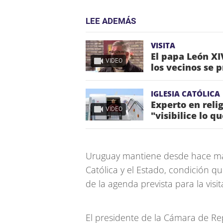
LEE ADEMÁS
VISITA
El papa León XIV
VIDEO
los vecinos se 
IGLESIA CATÓLICA
Experto en reli
VIDEO
"visibilice lo q
Uruguay mantiene desde hace más 
Católica y el Estado, condición que
de la agenda prevista para la visita
El presidente de la Cámara de Re