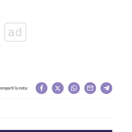
ad
ompartí la nota: