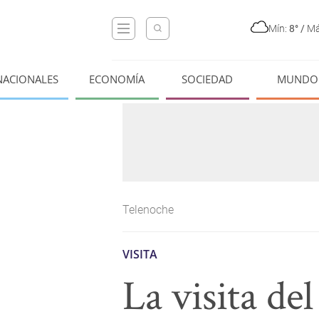
Mín:
8°
/
Má
NACIONALES
ECONOMÍA
SOCIEDAD
MUNDO
Telenoche
VISITA
La visita d