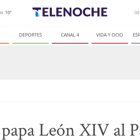
0
x:
10°
DEPORTES
CANAL 4
VIDA Y OCIO
ES
el papa León XIV al 