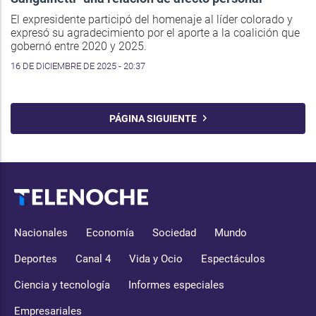
El expresidente participó del homenaje al líder colorado y
expresó su agradecimiento por el aporte a la coalición que
gobernó entre 2020 y 2025.
16 DE DICIEMBRE DE 2025 - 20:37
PÁGINA SIGUIENTE
Nacionales
Economía
Sociedad
Mundo
Deportes
Canal 4
Vida y Ocio
Espectáculos
Ciencia y tecnología
Informes especiales
Empresariales