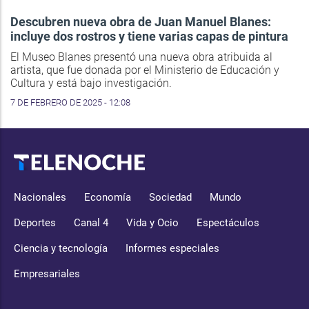
Descubren nueva obra de Juan Manuel Blanes:
incluye dos rostros y tiene varias capas de pintura
El Museo Blanes presentó una nueva obra atribuida al
artista, que fue donada por el Ministerio de Educación y
Cultura y está bajo investigación.
7 DE FEBRERO DE 2025 - 12:08
Nacionales
Economía
Sociedad
Mundo
Deportes
Canal 4
Vida y Ocio
Espectáculos
Ciencia y tecnología
Informes especiales
Empresariales