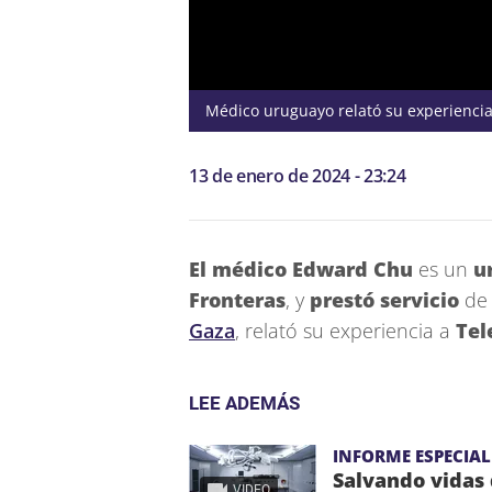
Médico uruguayo
relató su experienci
13 de enero de 2024 - 23:24
El médico Edward Chu
es un
u
Fronteras
, y
prestó servicio
de
Gaza
, relató su experiencia a
Tel
LEE ADEMÁS
INFORME ESPECIAL
Salvando vidas 
VIDEO