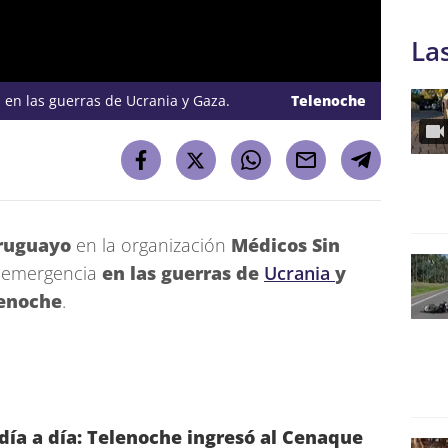
La
a en las guerras de
Ucrania
y
Gaza
.
Telenoche
ruguayo
en la organización
Médicos Sin
 emergencia
en las guerras de
Ucrania
y
enoche
.
día a día: Telenoche ingresó al Cenaque