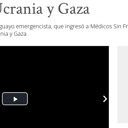
Ucrania y Gaza
uayo emergencista, que ingresó a Médicos Sin Fr
ania y Gaza.
Play
Video