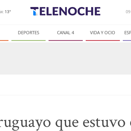
0
x:
13°
DEPORTES
CANAL 4
VIDA Y OCIO
ES
ruguayo que estuvo 