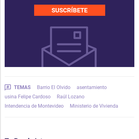
SUSCRÍBETE
TEMAS
Barrio El Olvido
asentamiento
usina Felipe Cardoso
Raúl Lozano
Intendencia de Montevideo
Ministerio de Vivienda