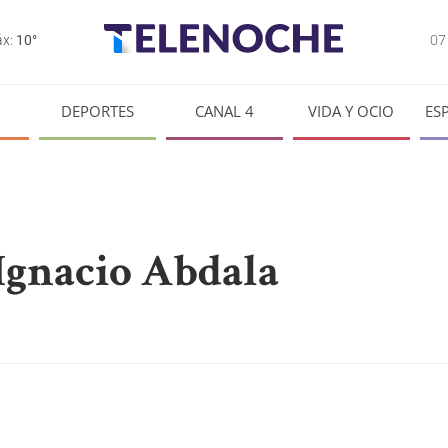
0
x:
10°
DEPORTES
CANAL 4
VIDA Y OCIO
ES
 Ignacio Abdala