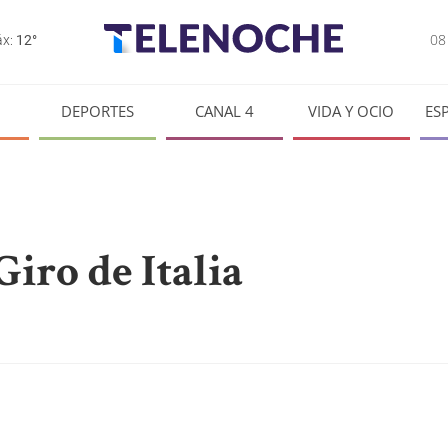
0
x:
12°
DEPORTES
CANAL 4
VIDA Y OCIO
ES
Giro de Italia