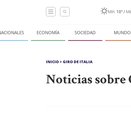
Mín:
10°
/
Má
NACIONALES
ECONOMÍA
SOCIEDAD
MUNDO
INICIO
> GIRO DE ITALIA
Noticias sobre 