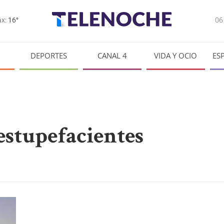
0
x:
16°
DEPORTES
CANAL 4
VIDA Y OCIO
ES
estupefacientes