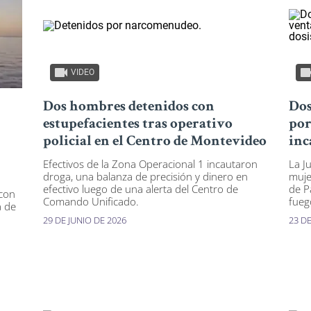
VIDEO
Dos hombres detenidos con
Dos
estupefacientes tras operativo
por
policial en el Centro de Montevideo
inc
Efectivos de la Zona Operacional 1 incautaron
La J
droga, una balanza de precisión y dinero en
muje
efectivo luego de una alerta del Centro de
de P
 con
Comando Unificado.
fueg
a de
29 DE JUNIO DE 2026
23 D