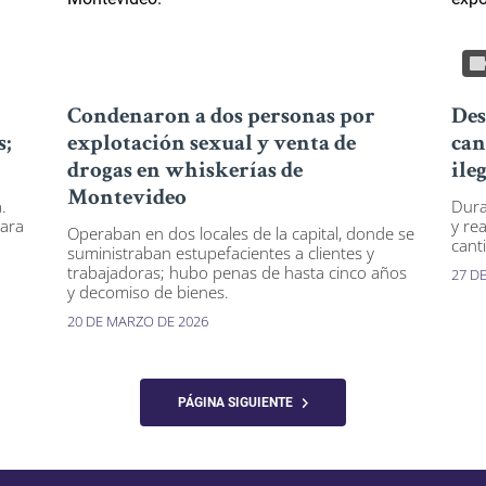
Condenaron a dos personas por
Des
s;
explotación sexual y venta de
can
drogas en whiskerías de
ile
Montevideo
.
Dura
para
y rea
Operaban en dos locales de la capital, donde se
cant
suministraban estupefacientes a clientes y
trabajadoras; hubo penas de hasta cinco años
27 D
y decomiso de bienes.
20 DE MARZO DE 2026
PÁGINA SIGUIENTE