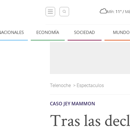
Mín:
11°
/
Má
NACIONALES
ECONOMÍA
SOCIEDAD
MUNDO
Telenoche
>
Espectaculos
CASO JEY MAMMON
Tras las de