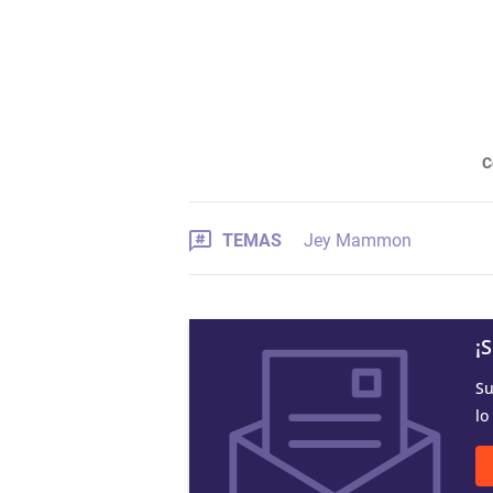
C
TEMAS
Jey Mammon
¡
Su
lo