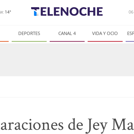
0
x:
14°
DEPORTES
CANAL 4
VIDA Y OCIO
ES
claraciones de Jey 