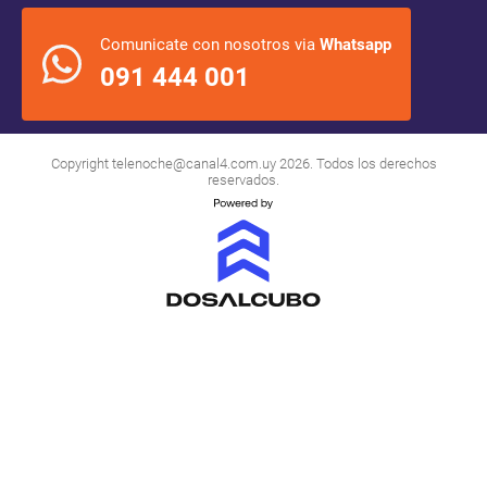
Comunicate con nosotros via
Whatsapp
091 444 001
Copyright
telenoche@canal4.com.uy
2026. Todos los derechos
reservados.