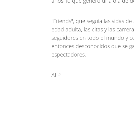
años, lo que generó una ola de d
"Friends", que seguía las vidas d
edad adulta, las citas y las carre
seguidores en todo el mundo y co
entonces desconocidos que se gan
espectadores.
AFP