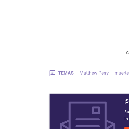
C
TEMAS
Matthew Perry
muerte
¡
Su
lo