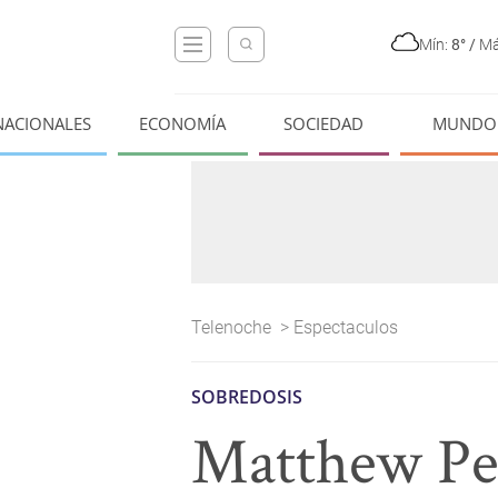
Mín:
8°
/
Má
NACIONALES
ECONOMÍA
SOCIEDAD
MUNDO
Telenoche
>
Espectaculos
SOBREDOSIS
Matthew Perr