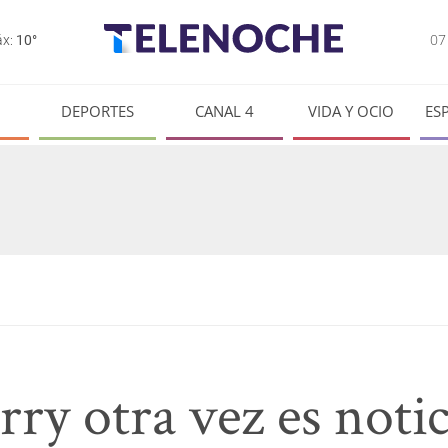
0
x:
10°
DEPORTES
CANAL 4
VIDA Y OCIO
ES
y otra vez es notic